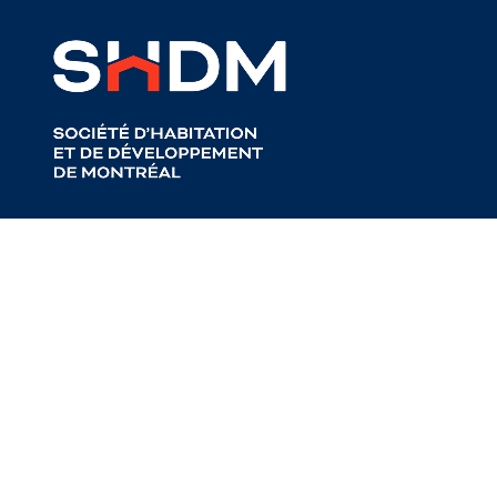
Conseiller(èr
approvision